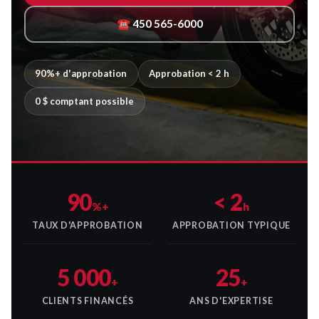
☎ 450 565-6000
90%+ d'approbation
Approbation < 2 h
0 $ comptant possible
90
< 2
%+
h
TAUX D'APPROBATION
APPROBATION TYPIQUE
5 000
25
+
+
CLIENTS FINANCÉS
ANS D'EXPERTISE