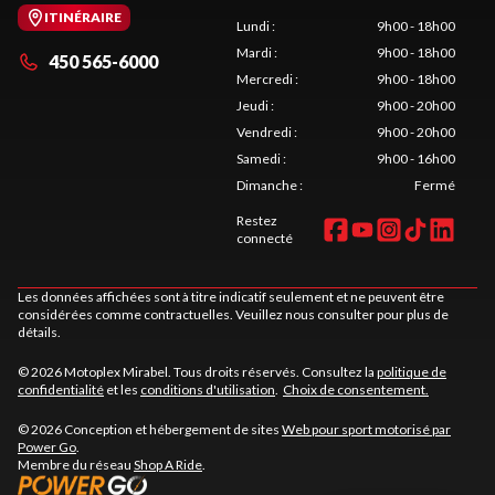
ITINÉRAIRE
Lundi
:
9h00 - 18h00
Mardi
:
9h00 - 18h00
450 565-6000
Mercredi
:
9h00 - 18h00
Jeudi
:
9h00 - 20h00
Vendredi
:
9h00 - 20h00
Samedi
:
9h00 - 16h00
Dimanche
:
Fermé
Restez
connecté
Les données affichées sont à titre indicatif seulement et ne peuvent être
considérées comme contractuelles. Veuillez nous consulter pour plus de
détails.
© 2026 Motoplex Mirabel. Tous droits réservés. Consultez la
politique de
confidentialité
et les
conditions d'utilisation
.
Choix de consentement.
© 2026 Conception et hébergement de sites
Web pour sport motorisé par
Power Go
.
Membre du réseau
Shop A Ride
.