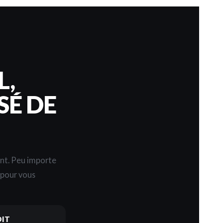
L,
SÉ DE
ent. Peu importe
s pour vous
DIT