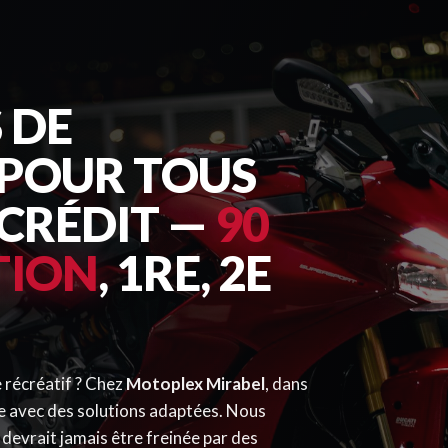
 DE
POUR TOUS
 CRÉDIT —
90
TION
, 1RE, 2E
 récréatif ? Chez
Motoplex Mirabel
, dans
e avec des solutions adaptées. Nous
devrait jamais être freinée par des