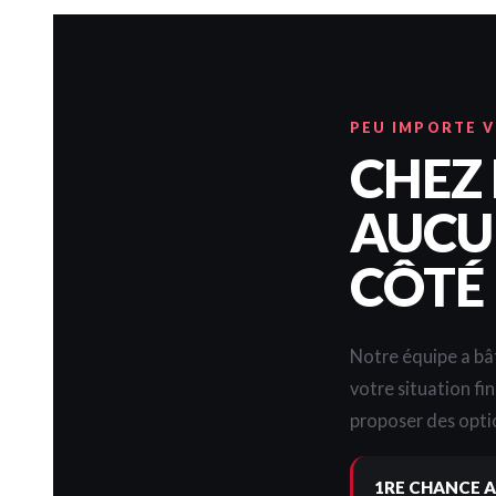
PEU IMPORTE 
CHEZ
AUCUN
CÔTÉ
Notre équipe a bât
votre situation fi
proposer des optio
1RE CHANCE A