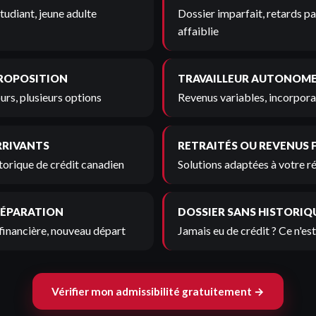
tudiant, jeune adulte
Dossier imparfait, retards pa
affaiblie
PROPOSITION
TRAVAILLEUR AUTONOM
urs, plusieurs options
Revenus variables, incorporat
RRIVANTS
RETRAITÉS OU REVENUS 
torique de crédit canadien
Solutions adaptées à votre r
SÉPARATION
DOSSIER SANS HISTORIQ
financière, nouveau départ
Jamais eu de crédit ? Ce n'es
Vérifier mon admissibilité gratuitement →