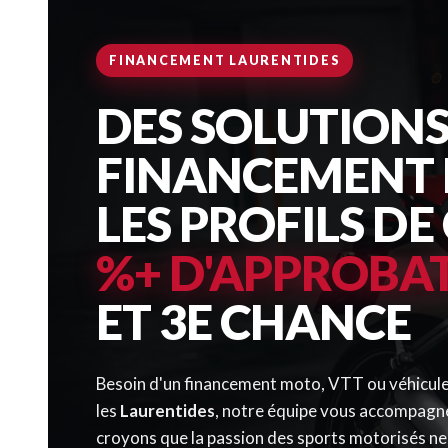
FINANCEMENT LAURENTIDES
DES SOLUTIONS
FINANCEMENT 
LES PROFILS DE
%+ D'APPROBA
ET 3E CHANCE
Besoin d'un financement moto, VTT ou véhicule
les
Laurentides
, notre équipe vous accompagn
croyons que la passion des sports motorisés ne 