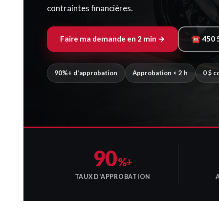
contraintes financières.
Faire ma demande en 2 min →
☎ 450 
90%+ d'approbation
Approbation < 2 h
0 $ 
90
%+
TAUX D'APPROBATION