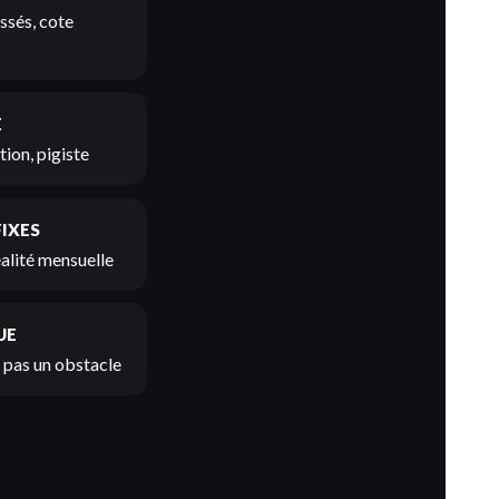
ssés, cote
E
ion, pigiste
FIXES
éalité mensuelle
UE
t pas un obstacle