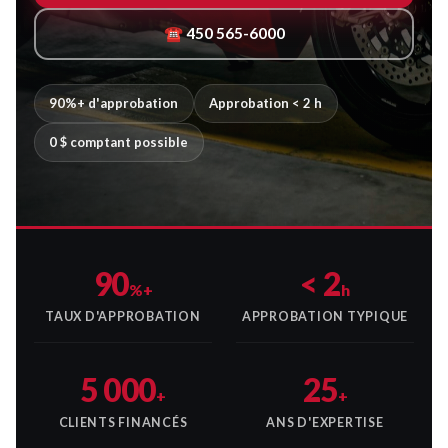
☎ 450 565-6000
90%+ d'approbation
Approbation < 2 h
0 $ comptant possible
90
< 2
%+
h
TAUX D'APPROBATION
APPROBATION TYPIQUE
5 000
25
+
+
CLIENTS FINANCÉS
ANS D'EXPERTISE