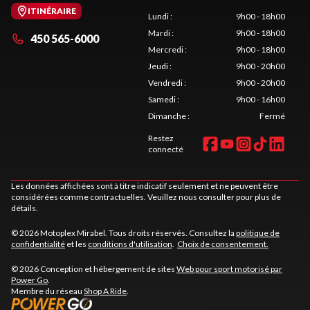
ITINÉRAIRE
Lundi
:
9h00 - 18h00
Mardi
:
9h00 - 18h00
450 565-6000
Mercredi
:
9h00 - 18h00
Jeudi
:
9h00 - 20h00
Vendredi
:
9h00 - 20h00
Samedi
:
9h00 - 16h00
Dimanche
:
Fermé
Restez
connecté
Les données affichées sont à titre indicatif seulement et ne peuvent être
considérées comme contractuelles. Veuillez nous consulter pour plus de
détails.
© 2026 Motoplex Mirabel. Tous droits réservés. Consultez la
politique de
confidentialité
et les
conditions d'utilisation
.
Choix de consentement.
© 2026 Conception et hébergement de sites
Web pour sport motorisé par
Power Go
.
Membre du réseau
Shop A Ride
.