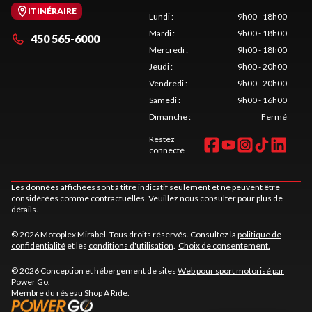
ITINÉRAIRE
Lundi
:
9h00 - 18h00
Mardi
:
9h00 - 18h00
450 565-6000
Mercredi
:
9h00 - 18h00
Jeudi
:
9h00 - 20h00
Vendredi
:
9h00 - 20h00
Samedi
:
9h00 - 16h00
Dimanche
:
Fermé
Restez
connecté
Les données affichées sont à titre indicatif seulement et ne peuvent être
considérées comme contractuelles. Veuillez nous consulter pour plus de
détails.
© 2026 Motoplex Mirabel. Tous droits réservés. Consultez la
politique de
confidentialité
et les
conditions d'utilisation
.
Choix de consentement.
© 2026 Conception et hébergement de sites
Web pour sport motorisé par
Power Go
.
Membre du réseau
Shop A Ride
.