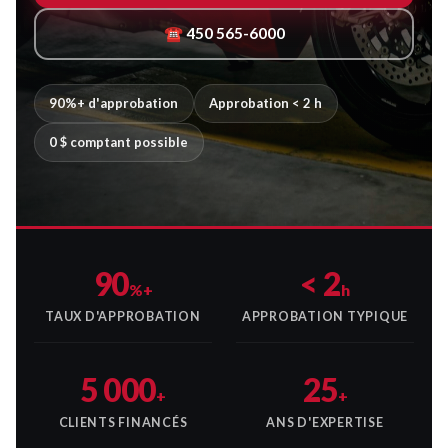
☎ 450 565-6000
90%+ d'approbation
Approbation < 2 h
0 $ comptant possible
90
< 2
%+
h
TAUX D'APPROBATION
APPROBATION TYPIQUE
5 000
25
+
+
CLIENTS FINANCÉS
ANS D'EXPERTISE