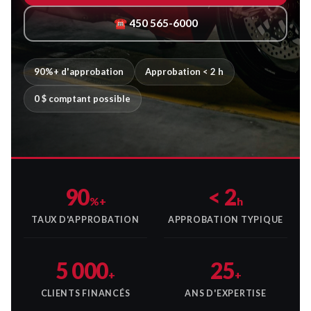
☎ 450 565-6000
90%+ d'approbation
Approbation < 2 h
0 $ comptant possible
90
< 2
%+
h
TAUX D'APPROBATION
APPROBATION TYPIQUE
5 000
25
+
+
CLIENTS FINANCÉS
ANS D'EXPERTISE