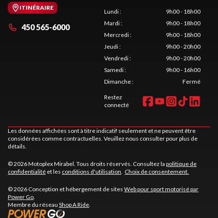
ITINÉRAIRE
Lundi
:
9h00 - 18h00
Mardi
:
9h00 - 18h00
450 565-6000
Mercredi
:
9h00 - 18h00
Jeudi
:
9h00 - 20h00
Vendredi
:
9h00 - 20h00
Samedi
:
9h00 - 16h00
Dimanche
:
Fermé
Restez
connecté
Les données affichées sont à titre indicatif seulement et ne peuvent être
considérées comme contractuelles. Veuillez nous consulter pour plus de
détails.
© 2026 Motoplex Mirabel. Tous droits réservés. Consultez la
politique de
confidentialité
et les
conditions d'utilisation
.
Choix de consentement.
© 2026 Conception et hébergement de sites
Web pour sport motorisé par
Power Go
.
Membre du réseau
Shop A Ride
.