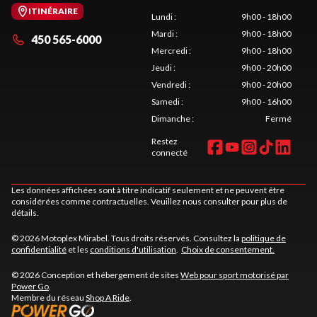
ITINÉRAIRE
Lundi
:
9h00 - 18h00
Mardi
:
9h00 - 18h00
450 565-6000
Mercredi
:
9h00 - 18h00
Jeudi
:
9h00 - 20h00
Vendredi
:
9h00 - 20h00
Samedi
:
9h00 - 16h00
Dimanche
:
Fermé
Restez
connecté
Les données affichées sont à titre indicatif seulement et ne peuvent être
considérées comme contractuelles. Veuillez nous consulter pour plus de
détails.
© 2026 Motoplex Mirabel. Tous droits réservés. Consultez la
politique de
confidentialité
et les
conditions d'utilisation
.
Choix de consentement.
© 2026 Conception et hébergement de sites
Web pour sport motorisé par
Power Go
.
Membre du réseau
Shop A Ride
.