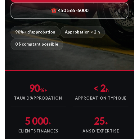
☎ 450 565-6000
90%+ d'approbation
Approbation < 2 h
0 $ comptant possible
90
< 2
%+
h
TAUX D'APPROBATION
APPROBATION TYPIQUE
5 000
25
+
+
CLIENTS FINANCÉS
ANS D'EXPERTISE