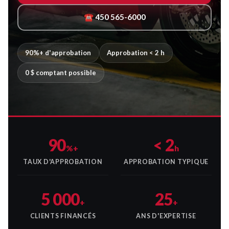
☎ 450 565-6000
90%+ d'approbation
Approbation < 2 h
0 $ comptant possible
90
< 2
%+
h
TAUX D'APPROBATION
APPROBATION TYPIQUE
5 000
25
+
+
CLIENTS FINANCÉS
ANS D'EXPERTISE