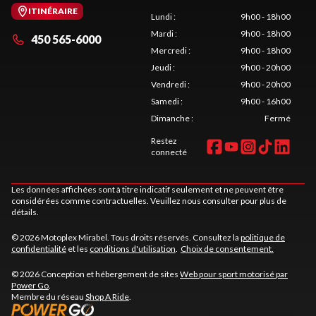
ITINÉRAIRE
Lundi
:
9h00 - 18h00
Mardi
:
9h00 - 18h00
450 565-6000
Mercredi
:
9h00 - 18h00
Jeudi
:
9h00 - 20h00
Vendredi
:
9h00 - 20h00
Samedi
:
9h00 - 16h00
Dimanche
:
Fermé
Restez
connecté
Les données affichées sont à titre indicatif seulement et ne peuvent être
considérées comme contractuelles. Veuillez nous consulter pour plus de
détails.
© 2026 Motoplex Mirabel. Tous droits réservés. Consultez la
politique de
confidentialité
et les
conditions d'utilisation
.
Choix de consentement.
© 2026 Conception et hébergement de sites
Web pour sport motorisé par
Power Go
.
Membre du réseau
Shop A Ride
.