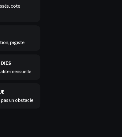
ssés, cote
E
ion, pigiste
FIXES
éalité mensuelle
UE
t pas un obstacle