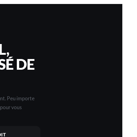
L,
SÉ DE
ent. Peu importe
s pour vous
DIT