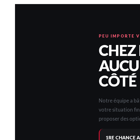
PEU IMPORTE 
CHEZ
AUCUN
CÔTÉ
Notre équipe a bât
votre situation fi
proposer des optio
1RE CHANCE A