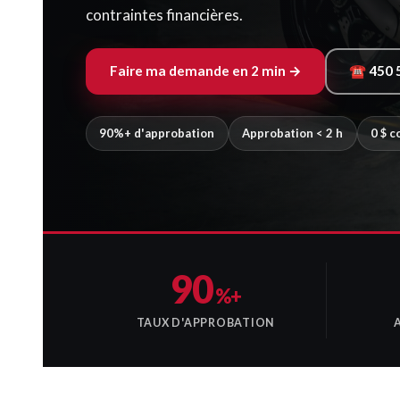
contraintes financières.
Faire ma demande en 2 min →
☎ 450 
90%+ d'approbation
Approbation < 2 h
0 $ 
90
%+
TAUX D'APPROBATION