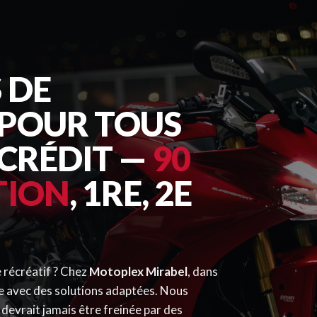
 DE
POUR TOUS
 CRÉDIT —
90
TION
, 1RE, 2E
 récréatif ? Chez
Motoplex Mirabel
, dans
e avec des solutions adaptées. Nous
devrait jamais être freinée par des