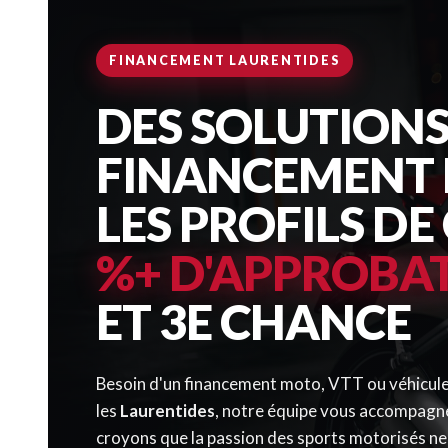
FINANCEMENT LAURENTIDES
DES SOLUTIONS
FINANCEMENT 
LES PROFILS DE
%+ D'APPROBA
ET 3E CHANCE
Besoin d'un financement moto, VTT ou véhicule
les
Laurentides
, notre équipe vous accompagn
croyons que la passion des sports motorisés ne 