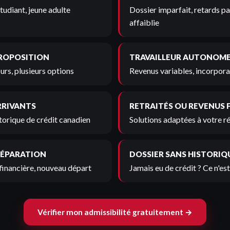
tudiant, jeune adulte
Dossier imparfait, retards pa
affaiblie
PROPOSITION
TRAVAILLEUR AUTONOM
urs, plusieurs options
Revenus variables, incorporat
RRIVANTS
RETRAITÉS OU REVENUS 
torique de crédit canadien
Solutions adaptées à votre r
SÉPARATION
DOSSIER SANS HISTORIQ
financière, nouveau départ
Jamais eu de crédit ? Ce n'es
Vérifier mon admissibilité gratuitement →