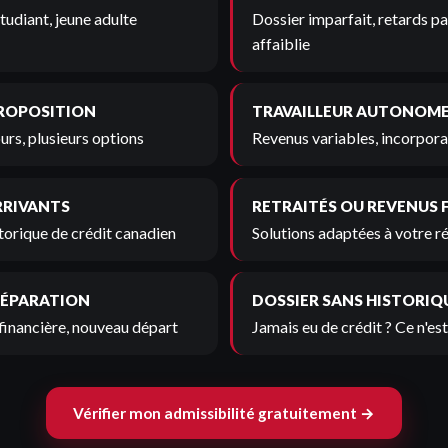
tudiant, jeune adulte
Dossier imparfait, retards pa
affaiblie
PROPOSITION
TRAVAILLEUR AUTONOM
urs, plusieurs options
Revenus variables, incorporat
RRIVANTS
RETRAITÉS OU REVENUS 
torique de crédit canadien
Solutions adaptées à votre r
SÉPARATION
DOSSIER SANS HISTORIQ
financière, nouveau départ
Jamais eu de crédit ? Ce n'es
Vérifier mon admissibilité gratuitement →