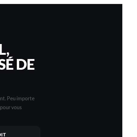
L,
SÉ DE
ent. Peu importe
s pour vous
DIT