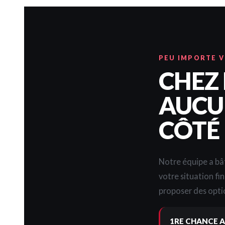
PEU IMPORTE 
CHEZ
AUCUN
CÔTÉ
Notre équipe a bât
votre situation fi
proposer des optio
1RE CHANCE A