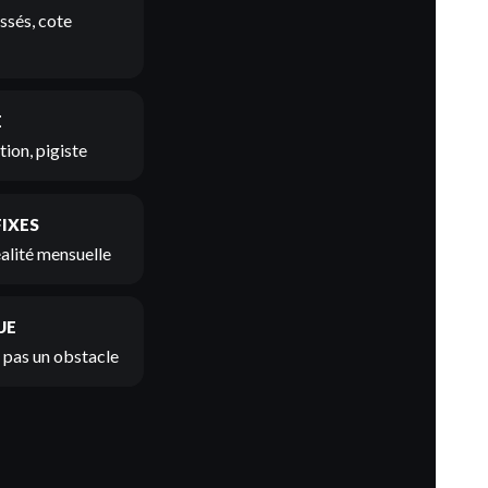
ssés, cote
E
ion, pigiste
FIXES
éalité mensuelle
UE
t pas un obstacle