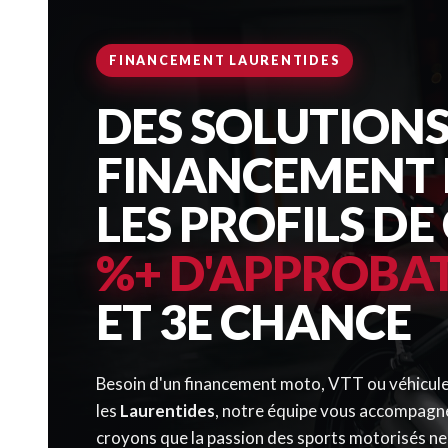
FINANCEMENT LAURENTIDES
DES SOLUTIONS
FINANCEMENT 
LES PROFILS DE
%+ D'APPROBA
ET 3E CHANCE
Besoin d'un financement moto, VTT ou véhicule
les
Laurentides
, notre équipe vous accompagn
croyons que la passion des sports motorisés ne 