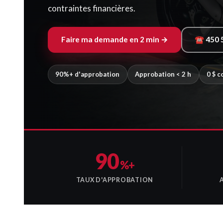
contraintes financières.
Faire ma demande en 2 min →
☎ 450 
90%+ d'approbation
Approbation < 2 h
0 $ 
90
%+
TAUX D'APPROBATION