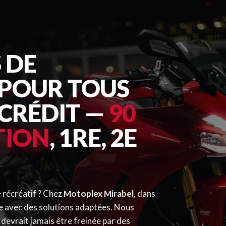
 DE
POUR TOUS
 CRÉDIT —
90
TION
, 1RE, 2E
 récréatif ? Chez
Motoplex Mirabel
, dans
e avec des solutions adaptées. Nous
devrait jamais être freinée par des