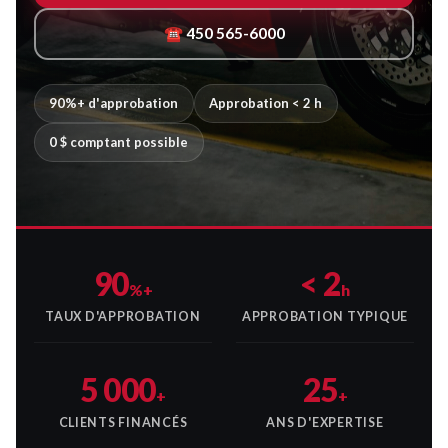
☎ 450 565-6000
90%+ d'approbation
Approbation < 2 h
0 $ comptant possible
90
< 2
%+
h
TAUX D'APPROBATION
APPROBATION TYPIQUE
5 000
25
+
+
CLIENTS FINANCÉS
ANS D'EXPERTISE