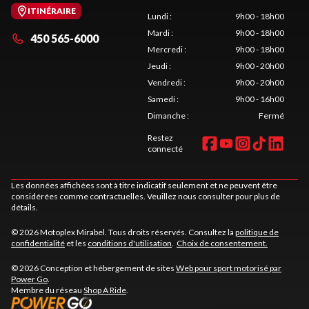
ITINÉRAIRE
Lundi
:
9h00 - 18h00
Mardi
:
9h00 - 18h00
450 565-6000
Mercredi
:
9h00 - 18h00
Jeudi
:
9h00 - 20h00
Vendredi
:
9h00 - 20h00
Samedi
:
9h00 - 16h00
Dimanche
:
Fermé
Restez
connecté
Les données affichées sont à titre indicatif seulement et ne peuvent être
considérées comme contractuelles. Veuillez nous consulter pour plus de
détails.
© 2026 Motoplex Mirabel. Tous droits réservés. Consultez la
politique de
confidentialité
et les
conditions d'utilisation
.
Choix de consentement.
© 2026 Conception et hébergement de sites
Web pour sport motorisé par
Power Go
.
Membre du réseau
Shop A Ride
.