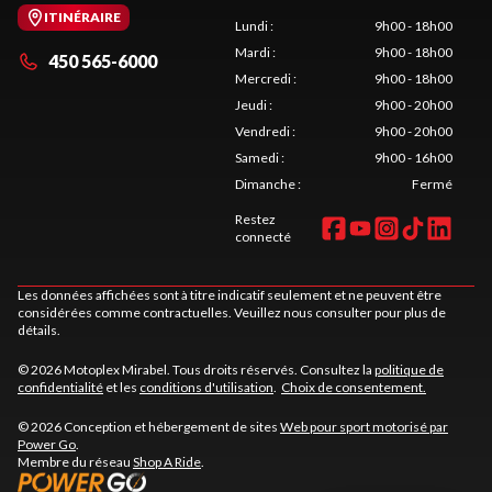
ITINÉRAIRE
Lundi
:
9h00 - 18h00
Mardi
:
9h00 - 18h00
450 565-6000
Mercredi
:
9h00 - 18h00
Jeudi
:
9h00 - 20h00
Vendredi
:
9h00 - 20h00
Samedi
:
9h00 - 16h00
Dimanche
:
Fermé
Restez
connecté
Les données affichées sont à titre indicatif seulement et ne peuvent être
considérées comme contractuelles. Veuillez nous consulter pour plus de
détails.
© 2026 Motoplex Mirabel. Tous droits réservés. Consultez la
politique de
confidentialité
et les
conditions d'utilisation
.
Choix de consentement.
© 2026 Conception et hébergement de sites
Web pour sport motorisé par
Power Go
.
Membre du réseau
Shop A Ride
.