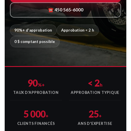
☎ 450 565-6000
90%+ d'approbation
Approbation < 2 h
0 $ comptant possible
90
< 2
%+
h
TAUX D'APPROBATION
APPROBATION TYPIQUE
5 000
25
+
+
CLIENTS FINANCÉS
ANS D'EXPERTISE