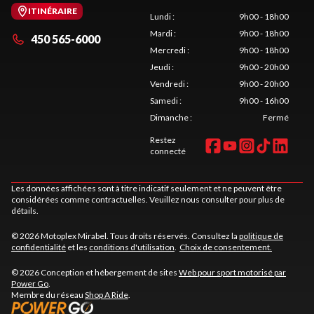
ITINÉRAIRE
Lundi
:
9h00 - 18h00
Mardi
:
9h00 - 18h00
450 565-6000
Mercredi
:
9h00 - 18h00
Jeudi
:
9h00 - 20h00
Vendredi
:
9h00 - 20h00
Samedi
:
9h00 - 16h00
Dimanche
:
Fermé
Restez
connecté
Les données affichées sont à titre indicatif seulement et ne peuvent être
considérées comme contractuelles. Veuillez nous consulter pour plus de
détails.
© 2026 Motoplex Mirabel. Tous droits réservés. Consultez la
politique de
confidentialité
et les
conditions d'utilisation
.
Choix de consentement.
© 2026 Conception et hébergement de sites
Web pour sport motorisé par
Power Go
.
Membre du réseau
Shop A Ride
.