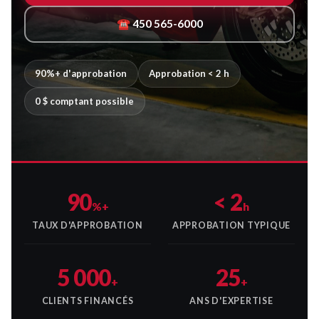
☎ 450 565-6000
90%+ d'approbation
Approbation < 2 h
0 $ comptant possible
90
< 2
%+
h
TAUX D'APPROBATION
APPROBATION TYPIQUE
5 000
25
+
+
CLIENTS FINANCÉS
ANS D'EXPERTISE