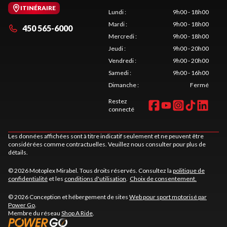
ITINÉRAIRE
Lundi
:
9h00 - 18h00
Mardi
:
9h00 - 18h00
450 565-6000
Mercredi
:
9h00 - 18h00
Jeudi
:
9h00 - 20h00
Vendredi
:
9h00 - 20h00
Samedi
:
9h00 - 16h00
Dimanche
:
Fermé
Restez
connecté
Les données affichées sont à titre indicatif seulement et ne peuvent être
considérées comme contractuelles. Veuillez nous consulter pour plus de
détails.
© 2026 Motoplex Mirabel. Tous droits réservés. Consultez la
politique de
confidentialité
et les
conditions d'utilisation
.
Choix de consentement.
© 2026 Conception et hébergement de sites
Web pour sport motorisé par
Power Go
.
Membre du réseau
Shop A Ride
.