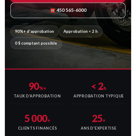
☎ 450 565-6000
90%+ d'approbation
Approbation < 2 h
0 $ comptant possible
90
< 2
%+
h
TAUX D'APPROBATION
APPROBATION TYPIQUE
5 000
25
+
+
CLIENTS FINANCÉS
ANS D'EXPERTISE