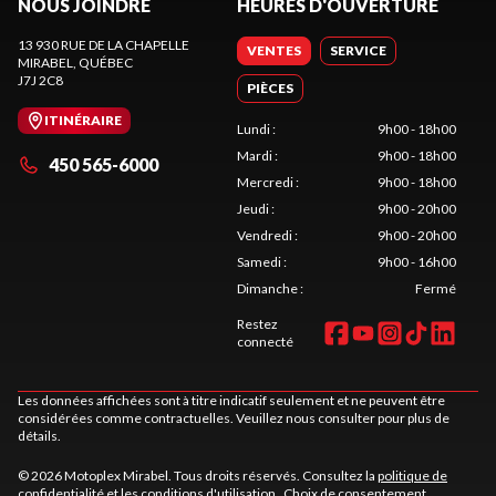
NOUS JOINDRE
HEURES D'OUVERTURE
13 930 RUE DE LA CHAPELLE
VENTES
SERVICE
MIRABEL
, QUÉBEC
J7J 2C8
PIÈCES
ITINÉRAIRE
Lundi
:
9h00 - 18h00
Mardi
:
9h00 - 18h00
450 565-6000
Mercredi
:
9h00 - 18h00
Jeudi
:
9h00 - 20h00
Vendredi
:
9h00 - 20h00
Samedi
:
9h00 - 16h00
Dimanche
:
Fermé
Restez
connecté
Les données affichées sont à titre indicatif seulement et ne peuvent être
considérées comme contractuelles. Veuillez nous consulter pour plus de
détails.
© 2026 Motoplex Mirabel. Tous droits réservés. Consultez la
politique de
confidentialité
et les
conditions d'utilisation
.
Choix de consentement.