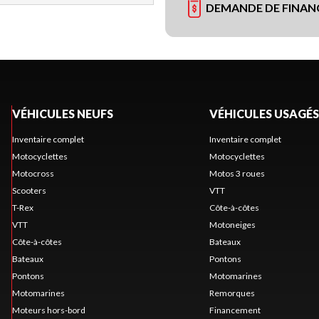
DEMANDE DE FINA
VÉHICULES NEUFS
VÉHICULES USAGÉS
Inventaire complet
Inventaire complet
Motocyclettes
Motocyclettes
Motocross
Motos 3 roues
Scooters
VTT
T-Rex
Côte-à-côtes
VTT
Motoneiges
Côte-à-côtes
Bateaux
Bateaux
Pontons
Pontons
Motomarines
Motomarines
Remorques
Moteurs hors-bord
Financement