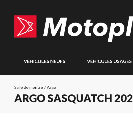
VÉHICULES NEUFS
VÉHICULES USAGÉS
Salle de montre
/
Argo
ARGO SASQUATCH 202