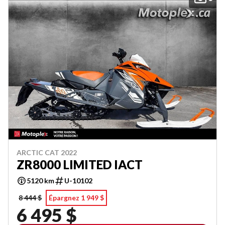
ARCTIC CAT 2022
ZR8000 LIMITED IACT
5120 km
U-10102
8 444 $
Épargnez 1 949 $
6 495 $