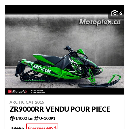
6
ARCTIC CAT 2015
ZR9000RR VENDU POUR PIECE
14000 km
U-10091
3 444 $
Épargnez 449 $