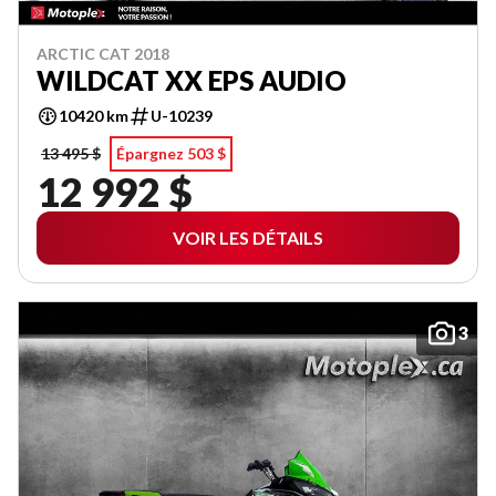
ARCTIC CAT 2018
WILDCAT XX EPS AUDIO
10420 km
U-10239
13 495 $
Épargnez 503 $
12 992 $
VOIR LES DÉTAILS
3