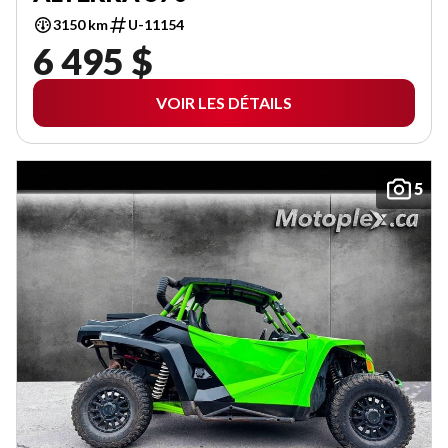
3150 km
U-11154
6 495 $
VOIR LES DÉTAILS
5