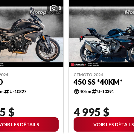
8
2024
CFMOTO 2024
0
450 SS *40KM*
km
U-10327
40 km
U-10391
5 $
4 995 $
VOIR LES DÉTAILS
VOIR LES DÉTAILS