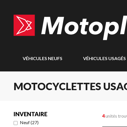
VÉHICULES NEUFS
VÉHICULES USAGÉS
MOTOCYCLETTES USA
INVENTAIRE
4
unités trou
Neuf
(
27
)