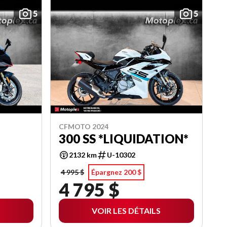
5
5
CFMOTO 2024
300 SS *LIQUIDATION*
2132 km
U-10302
4 995 $
Épargnez 200 $
4 795 $
VOIR LES DÉTAILS