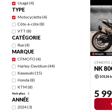
Usagé
(
4
)
TYPE
Motocyclette
(
4
)
Côte-à-côte
(
8
)
VTT
(
8
)
CATÉGORIE
Rue
(
4
)
MARQUE
CFMOTO
(
4
)
CFMOTO 
Harley-Davidson
(
44
)
NK 80
Kawasaki
(
15
)
10126 
Honda
(
8
)
KTM
(
8
)
5 99
Voir plus
ANNÉE
2024
(
3
)