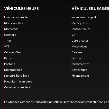
VÉHICULES NEUFS
VÉHICULES USAGÉS
Inventaire complet
Inventaire complet
Motocyclettes
Motocyclettes
Motocross
Motos 3 roues
Scooters
VTT
T-Rex
Côte-à-côtes
VTT
Motoneiges
Côte-à-côtes
Bateaux
Bateaux
Pontons
Pontons
Motomarines
Motomarines
Remorques
Moteurs hors-bord
Financement
Produits mécaniques
Collection complète
Les données affichées sont à titre indicatif seulement et ne peuvent être consid