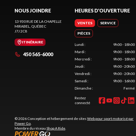
NOUS JOINDRE
HEURES D'OUVERTURE
13 930 RUE DE LA CHAPELLE
VENTES
SERVICE
MIRABEL
, QUÉBEC
J7J 2C8
PIÈCES
ITINÉRAIRE
Lundi
:
9h00 - 18h00
Mardi
:
9h00 - 18h00
450 565-6000
Mercredi
:
9h00 - 18h00
Jeudi
:
9h00 - 20h00
Vendredi
:
9h00 - 20h00
Samedi
:
9h00 - 16h00
Dimanche
:
Fermé
Restez
connecté
© 2026 Conception et hébergement de sites
Web pour sport motorisé par
Power Go
.
Membre du réseau
Shop A Ride
.