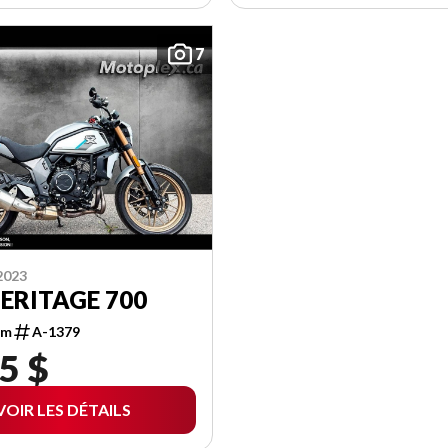
7
2023
HERITAGE 700
km
A-1379
5 $
VOIR LES DÉTAILS