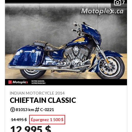
7
INDIAN MOTORCYCLE 2014
CHIEFTAIN CLASSIC
81013 km
C-0221
14 495 $
Épargnez 1 500 $
12 995 $