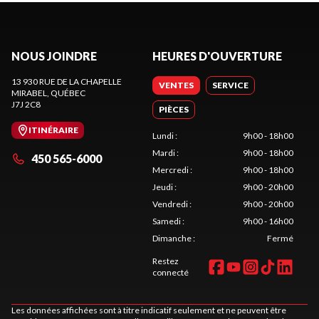
NOUS JOINDRE
HEURES D'OUVERTURE
13 930 RUE DE LA CHAPELLE
VENTES
SERVICE
MIRABEL
, QUÉBEC
J7J 2C8
PIÈCES
ITINÉRAIRE
Lundi
:
9h00 - 18h00
Mardi
:
9h00 - 18h00
450 565-6000
Mercredi
:
9h00 - 18h00
Jeudi
:
9h00 - 20h00
Vendredi
:
9h00 - 20h00
Samedi
:
9h00 - 16h00
Dimanche
:
Fermé
Restez
connecté
Les données affichées sont à titre indicatif seulement et ne peuvent être