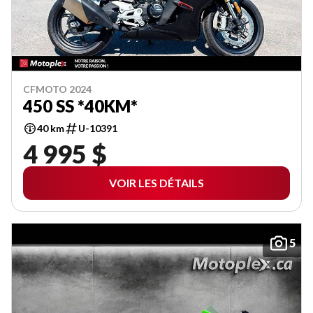
CFMOTO 2024
450 SS *40KM*
40 km
U-10391
4 995 $
VOIR LES DÉTAILS
5