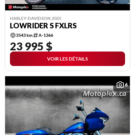
HARLEY-DAVIDSON 2025
LOWRIDER S FXLRS
3543 km
A-1366
23 995 $
VOIR LES DÉTAILS
6