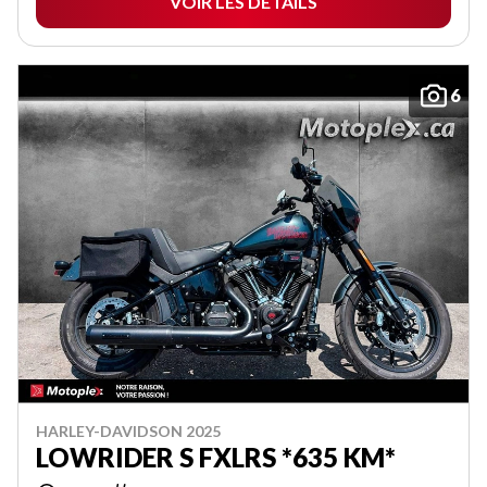
VOIR LES DÉTAILS
6
HARLEY-DAVIDSON 2025
LOWRIDER S FXLRS *635 KM*