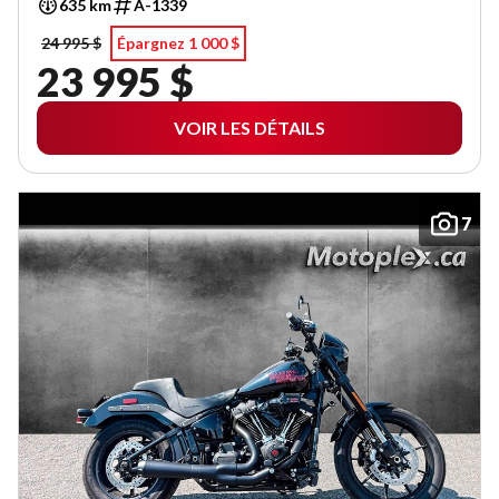
635 km
A-1339
24 995 $
Épargnez 1 000 $
23 995 $
VOIR LES DÉTAILS
7