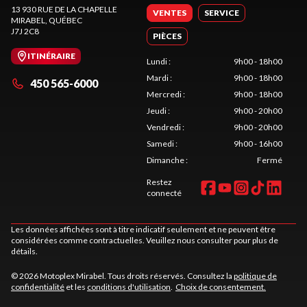
13 930 RUE DE LA CHAPELLE
VENTES
SERVICE
MIRABEL
, QUÉBEC
J7J 2C8
PIÈCES
ITINÉRAIRE
Lundi
:
9h00 - 18h00
Mardi
:
9h00 - 18h00
450 565-6000
Mercredi
:
9h00 - 18h00
Jeudi
:
9h00 - 20h00
Vendredi
:
9h00 - 20h00
Samedi
:
9h00 - 16h00
Dimanche
:
Fermé
Restez
connecté
Les données affichées sont à titre indicatif seulement et ne peuvent être
considérées comme contractuelles. Veuillez nous consulter pour plus de
détails.
© 2026 Motoplex Mirabel. Tous droits réservés. Consultez la
politique de
confidentialité
et les
conditions d'utilisation
.
Choix de consentement.