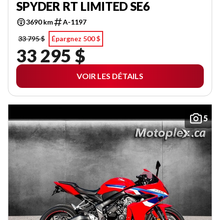
SPYDER RT LIMITED SE6
3690 km
A-1197
33 795 $
Épargnez 500 $
33 295 $
VOIR LES DÉTAILS
5