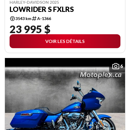
HARLEY-DAVIDSON 2025
LOWRIDER S FXLRS
3543 km
A-1366
23 995 $
VOIR LES DÉTAILS
6