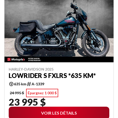
HARLEY-DAVIDSON 2025
LOWRIDER S FXLRS *635 KM*
635 km
A-1339
24 995 $
Épargnez 1 000 $
23 995 $
VOIR LES DÉTAILS