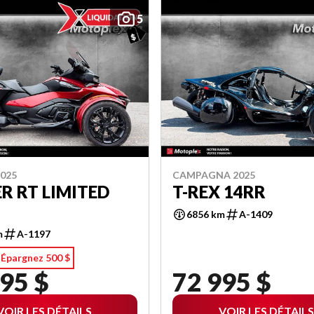
5
025
CAMPAGNA 2025
R RT LIMITED
T-REX 14RR
6856 km
A-1409
m
A-1197
Épargnez 500 $
95 $
72 995 $
VOIR LES DÉTAILS
VOIR LES DÉTAILS