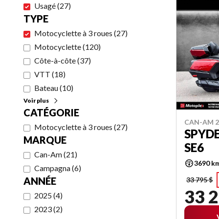
Usagé
(
27
)
TYPE
Motocyclette à 3 roues
(
27
)
Motocyclette
(
120
)
Côte-à-côte
(
37
)
VTT
(
18
)
Bateau
(
10
)
Voir plus
CATÉGORIE
CAN-AM 2
Motocyclette à 3 roues
(
27
)
SPYDE
MARQUE
SE6
Can-Am
(
21
)
3690 k
Campagna
(
6
)
ANNÉE
33 795 $
33 2
2025
(
4
)
2023
(
2
)