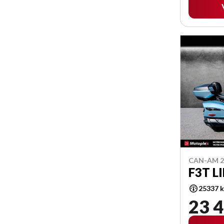
CAN-AM 2
F3T L
25337 
23 4