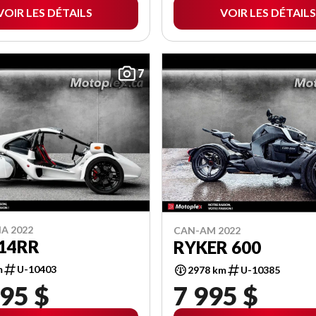
VOIR LES DÉTAILS
VOIR LES DÉTAILS
7
A 2022
CAN-AM 2022
14RR
RYKER 600
m
U-10403
2978 km
U-10385
95 $
7 995 $