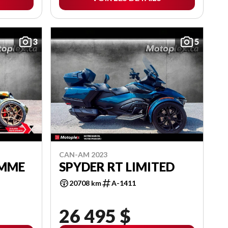
3
5
CAN-AM 2023
OMME
SPYDER RT LIMITED
20708 km
A-1411
26 495 $