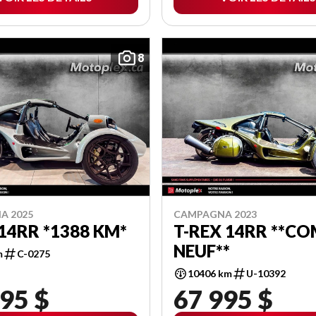
8
A 2025
CAMPAGNA 2023
14RR *1388 KM*
T-REX 14RR **C
NEUF**
m
C-0275
10406 km
U-10392
95 $
67 995 $