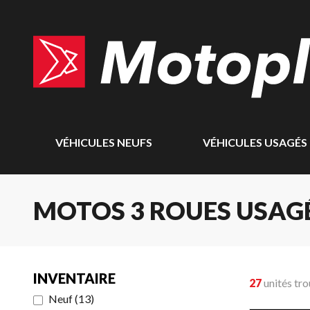
VÉHICULES NEUFS
VÉHICULES USAGÉS
MOTOS 3 ROUES USAG
INVENTAIRE
27
unités tr
Neuf
(
13
)