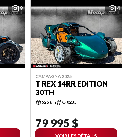
9
4
CAMPAGNA 2025
T REX 14RR EDITION
30TH
525 km
C-0235
79 995 $
VOIR LES DÉTAILS