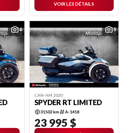
VOIR LES DÉTAILS
6
5
CAN-AM 2020
ED
SPYDER RT LIMITED
31502 km
A-1418
23 995 $