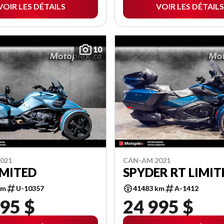
VOIR LES DÉTAILS
VOIR LES DÉTAILS
10
021
CAN-AM 2021
IMITED
SPYDER RT LIMIT
km
U-10357
41483 km
A-1412
95 $
24 995 $