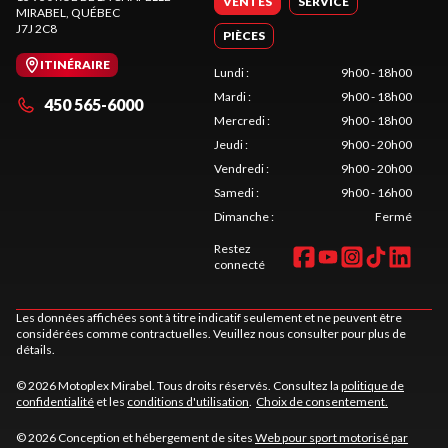
VENTES
SERVICE
MIRABEL
, QUÉBEC
J7J 2C8
PIÈCES
ITINÉRAIRE
Lundi
:
9h00 - 18h00
Mardi
:
9h00 - 18h00
450 565-6000
Mercredi
:
9h00 - 18h00
Jeudi
:
9h00 - 20h00
Vendredi
:
9h00 - 20h00
Samedi
:
9h00 - 16h00
Dimanche
:
Fermé
Restez
connecté
Les données affichées sont à titre indicatif seulement et ne peuvent être
considérées comme contractuelles. Veuillez nous consulter pour plus de
détails.
© 2026 Motoplex Mirabel. Tous droits réservés. Consultez la
politique de
confidentialité
et les
conditions d'utilisation
.
Choix de consentement.
© 2026 Conception et hébergement de sites
Web pour sport motorisé par