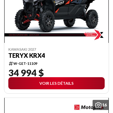
KAWASAKI 2027
TERYX KRX4
W-GET-11109
34 994 $
VOIR LES DÉTAILS
16