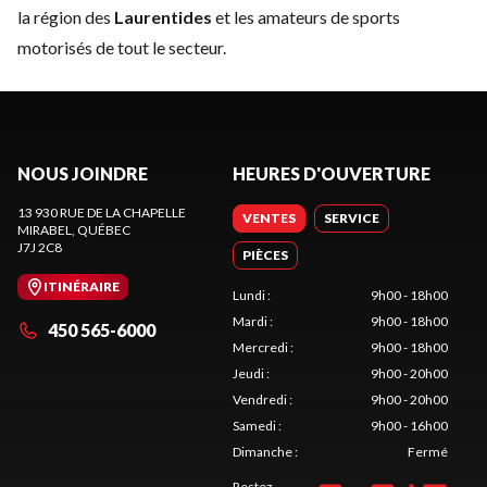
la région des
Laurentides
et les amateurs de sports
motorisés de tout le secteur.
NOUS JOINDRE
HEURES D'OUVERTURE
13 930 RUE DE LA CHAPELLE
VENTES
SERVICE
MIRABEL
, QUÉBEC
J7J 2C8
PIÈCES
ITINÉRAIRE
Lundi
:
9h00 - 18h00
Mardi
:
9h00 - 18h00
450 565-6000
Mercredi
:
9h00 - 18h00
Jeudi
:
9h00 - 20h00
Vendredi
:
9h00 - 20h00
Samedi
:
9h00 - 16h00
Dimanche
:
Fermé
Restez