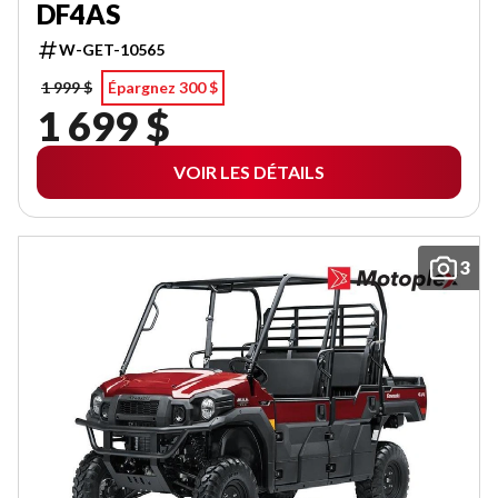
DF4AS
W-GET-10565
1 999 $
Épargnez 300 $
1 699 $
VOIR LES DÉTAILS
3