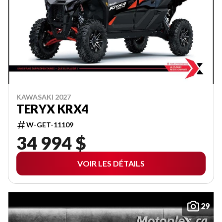
KAWASAKI 2027
TERYX KRX4
W-GET-11109
34 994 $
VOIR LES DÉTAILS
29