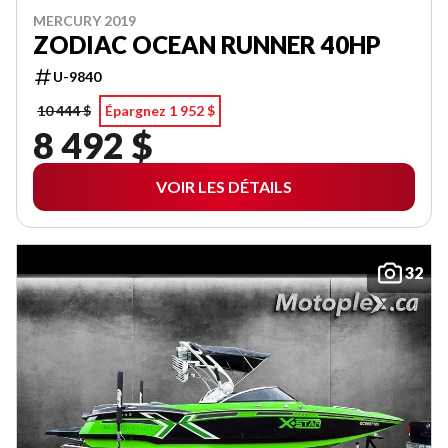
MERCURY 2019
ZODIAC OCEAN RUNNER 40HP
U-9840
10 444 $
Épargnez 1 952 $
8 492 $
VOIR LES DÉTAILS
32