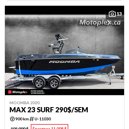
13
MOOMBA 2020
MAX 23 SURF 290$/SEM
900 km
U-11030
105 000 $
Épargnez 11 008 $