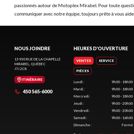
passionnés autour de Motoplex Mirabel. Pour toute question 
communiquer avec notre équipe
, toujours prête à vous aider
NOUS JOINDRE
HEURES D'OUVERTURE
13 930 RUE DE LA CHAPELLE
VENTES
SERVICE
MIRABEL
, QUÉBEC
J7J 2C8
PIÈCES
ITINÉRAIRE
Lundi
:
9h00 - 18h00
Mardi
:
9h00 - 18h00
450 565-6000
Mercredi
:
9h00 - 18h00
Jeudi
:
9h00 - 20h00
Vendredi
:
9h00 - 20h00
Samedi
:
9h00 - 16h00
Dimanche
:
Fermé