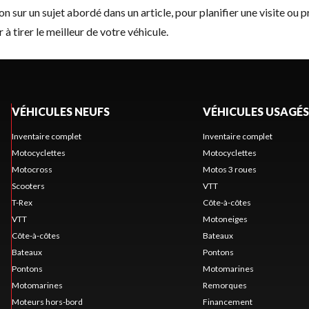
sur un sujet abordé dans un article, pour planifier une visite ou p
 à tirer le meilleur de votre véhicule.
VÉHICULES NEUFS
VÉHICULES USAGÉS
Inventaire complet
Inventaire complet
Motocyclettes
Motocyclettes
Motocross
Motos 3 roues
Scooters
VTT
T-Rex
Côte-à-côtes
VTT
Motoneiges
Côte-à-côtes
Bateaux
Bateaux
Pontons
Pontons
Motomarines
Motomarines
Remorques
Moteurs hors-bord
Financement