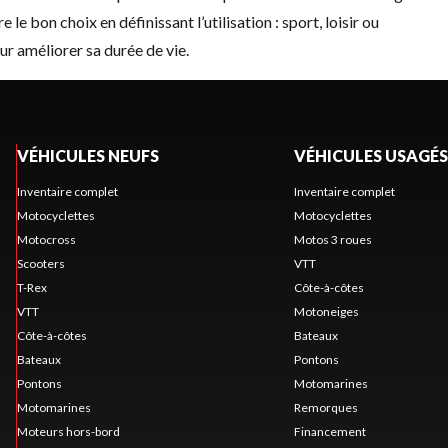
e le bon choix en définissant l’utilisation : sport, loisir ou
our améliorer sa durée de vie.
VÉHICULES NEUFS
VÉHICULES USAGÉS
Inventaire complet
Inventaire complet
Motocyclettes
Motocyclettes
Motocross
Motos 3 roues
Scooters
VTT
T-Rex
Côte-à-côtes
VTT
Motoneiges
Côte-à-côtes
Bateaux
Bateaux
Pontons
Pontons
Motomarines
Motomarines
Remorques
Moteurs hors-bord
Financement