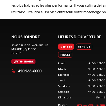
les plus fiables et les plus performants. Il vous suffira de fair
utilitaire. Il faudra aussi bien entretenir votre motoneige p
NOUS JOINDRE
HEURES D'OUVERTURE
13 930 RUE DE LA CHAPELLE
VENTES
SERVICE
MIRABEL
, QUÉBEC
J7J 2C8
PIÈCES
ITINÉRAIRE
Lundi
:
9h00 - 18h00
Mardi
:
9h00 - 18h00
450 565-6000
Mercredi
:
9h00 - 18h00
Jeudi
:
9h00 - 20h00
Vendredi
:
9h00 - 20h00
Samedi
:
9h00 - 16h00
Dimanche
:
Fermé
Restez