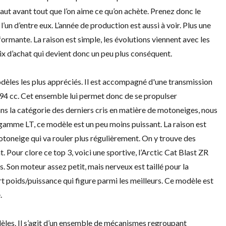
l faut avant tout que l’on aime ce qu’on achète. Prenez donc le
un d’entre eux. L’année de production est aussi à voir. Plus une
rmante. La raison est simple, les évolutions viennent avec les
ix d’achat qui devient donc un peu plus conséquent.
èles les plus appréciés. Il est accompagné d'une transmission
94 cc. Cet ensemble lui permet donc de se propulser
s la catégorie des derniers cris en matière de motoneiges, nous
 gamme LT, ce modèle est un peu moins puissant. La raison est
 motoneige qui va rouler plus régulièrement. On y trouve des
t. Pour clore ce top 3, voici une sportive, l’Arctic Cat Blast ZR
 Son moteur assez petit, mais nerveux est taillé pour la
poids/puissance qui figure parmi les meilleurs. Ce modèle est
.
dèles. Il s’agit d’un ensemble de mécanismes regroupant