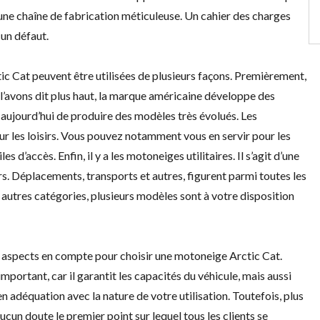
 une chaîne de fabrication méticuleuse. Un cahier des charges
cun défaut.
c Cat peuvent être utilisées de plusieurs façons. Premièrement,
’avons dit plus haut, la marque américaine développe des
aujourd’hui de produire des modèles très évolués. Les
r les loisirs. Vous pouvez notamment vous en servir pour les
 d’accès. Enfin, il y a les motoneiges utilitaires. Il s’agit d’une
rs. Déplacements, transports et autres, figurent parmi toutes les
autres catégories, plusieurs modèles sont à votre disposition
s aspects en compte pour choisir une motoneige Arctic Cat.
t important, car il garantit les capacités du véhicule, mais aussi
en adéquation avec la nature de votre utilisation. Toutefois, plus
ucun doute le premier point sur lequel tous les clients se