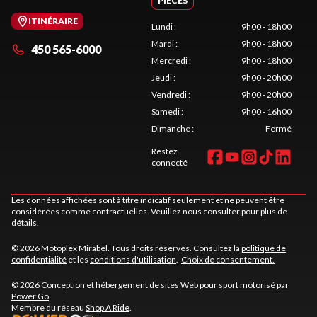
PIÈCES
ITINÉRAIRE
Lundi
:
9h00 - 18h00
Mardi
:
9h00 - 18h00
450 565-6000
Mercredi
:
9h00 - 18h00
Jeudi
:
9h00 - 20h00
Vendredi
:
9h00 - 20h00
Samedi
:
9h00 - 16h00
Dimanche
:
Fermé
Restez
connecté
Les données affichées sont à titre indicatif seulement et ne peuvent être
considérées comme contractuelles. Veuillez nous consulter pour plus de
détails.
© 2026 Motoplex Mirabel. Tous droits réservés. Consultez la
politique de
confidentialité
et les
conditions d'utilisation
.
Choix de consentement.
© 2026 Conception et hébergement de sites
Web pour sport motorisé par
Power Go
.
Membre du réseau
Shop A Ride
.