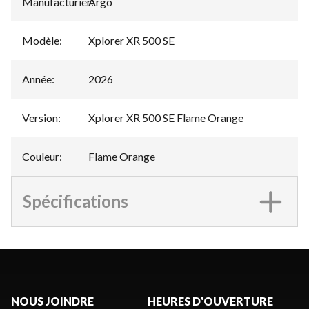
Manufacturier
Argo
:
Modèle
:
Xplorer XR 500 SE
Année
:
2026
Version
:
Xplorer XR 500 SE Flame Orange
Couleur
:
Flame Orange
Spécifications
NOUS JOINDRE
HEURES D'OUVERTURE