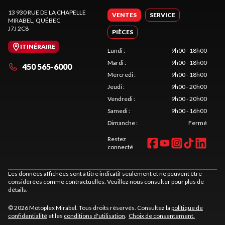
13 930 RUE DE LA CHAPELLE
VENTES
SERVICE
MIRABEL
, QUÉBEC
J7J 2C8
PIÈCES
ITINÉRAIRE
Lundi
:
9h00 - 18h00
Mardi
:
9h00 - 18h00
450 565-6000
Mercredi
:
9h00 - 18h00
Jeudi
:
9h00 - 20h00
Vendredi
:
9h00 - 20h00
Samedi
:
9h00 - 16h00
Dimanche
:
Fermé
Restez
connecté
Les données affichées sont à titre indicatif seulement et ne peuvent être
considérées comme contractuelles. Veuillez nous consulter pour plus de
détails.
© 2026 Motoplex Mirabel. Tous droits réservés. Consultez la
politique de
confidentialité
et les
conditions d'utilisation
.
Choix de consentement.