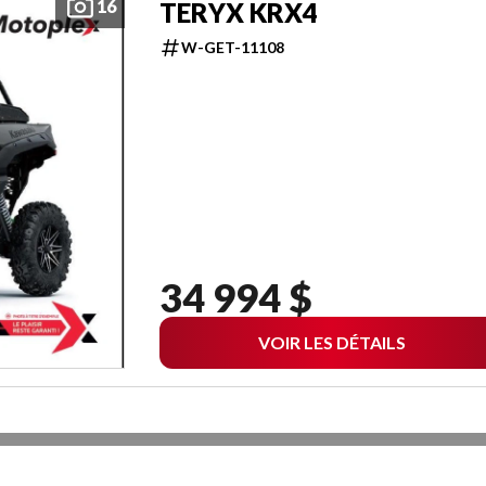
16
TERYX KRX4
W-GET-11108
34 994 $
VOIR LES DÉTAILS