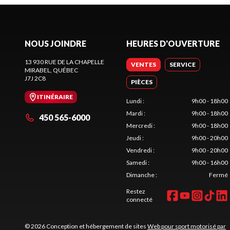
NOUS JOINDRE
HEURES D'OUVERTURE
13 930 RUE DE LA CHAPELLE
VENTES
SERVICE
MIRABEL
, QUÉBEC
J7J 2C8
PIÈCES
ITINÉRAIRE
Lundi
:
9h00 - 18h00
Mardi
:
9h00 - 18h00
450 565-6000
Mercredi
:
9h00 - 18h00
Jeudi
:
9h00 - 20h00
Vendredi
:
9h00 - 20h00
Samedi
:
9h00 - 16h00
Dimanche
:
Fermé
Restez
connecté
© 2026 Conception et hébergement de sites
Web pour sport motorisé par