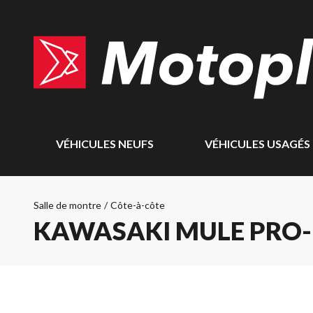
VÉHICULES NEUFS
VÉHICULES USAGÉS
Salle de montre
/
Côte-à-côte
KAWASAKI MULE PRO-M