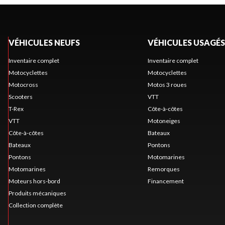
VÉHICULES NEUFS
VÉHICULES USAGÉS
Inventaire complet
Inventaire complet
Motocyclettes
Motocyclettes
Motocross
Motos 3 roues
Scooters
VTT
T-Rex
Côte-à-côtes
VTT
Motoneiges
Côte-à-côtes
Bateaux
Bateaux
Pontons
Pontons
Motomarines
Motomarines
Remorques
Moteurs hors-bord
Financement
Produits mécaniques
Collection complète