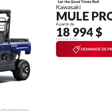
Kawasaki
MULE PRO
À partir de
18 994 $
Tous frais inclus
DEMANDE DE PR
 EPS LE Bleu Profond