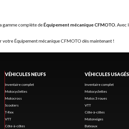
 la gamme complète de
Équipement mécanique CFMOTO
. Avec 
rver votre Équipement mécanique CFMOTO dès maintenant !
VÉHICULES NEUFS
VÉHICULES USAGÉS
Inventaire complet
Inventaire complet
Motocyclettes
Motocyclettes
Motocross
Motos 3 roues
Scooters
VTT
T-Rex
Côte-à-côtes
VTT
Motoneiges
Côte-à-côtes
Bateaux