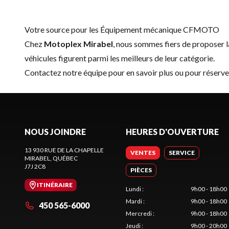
Votre source pour les Équipement mécanique CFMOTO
Chez
Motoplex Mirabel
, nous sommes fiers de proposer
véhicules figurent parmi les meilleurs de leur catégorie.
Contactez notre équipe
pour en savoir plus ou pour rése
NOUS JOINDRE
HEURES D'OUVERTURE
13 930 RUE DE LA CHAPELLE
VENTES
SERVICE
MIRABEL
, QUÉBEC
J7J 2C8
PIÈCES
ITINÉRAIRE
Lundi
:
9h00 - 18h00
Mardi
:
9h00 - 18h00
450 565-6000
Mercredi
:
9h00 - 18h00
Jeudi
:
9h00 - 20h00