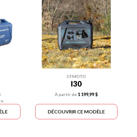
CFMOTO
I30
$
À partir de
1 199,99 $
re
ÈLE
DÉCOUVRIR CE MODÈLE