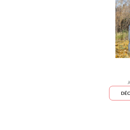
À
DÉC