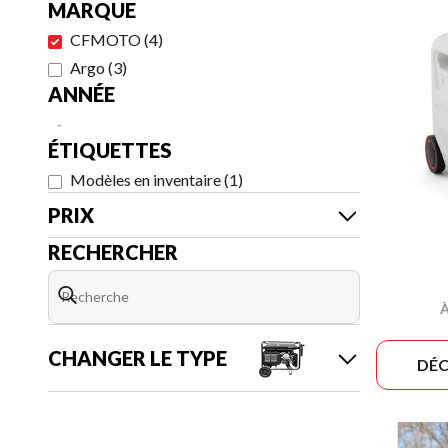
MARQUE
CFMOTO
(
4
)
Argo
(
3
)
ANNÉE
-
ÉTIQUETTES
Modèles en inventaire
(
1
)
PRIX
RECHERCHER
À
CHANGER LE TYPE
DÉC