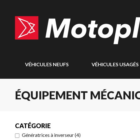
VÉHICULES NEUFS
VÉHICULES USAGÉS
ÉQUIPEMENT MÉCANI
CATÉGORIE
Génératrices à inverseur
(
4
)