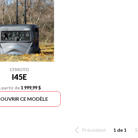
CFMOTO
I45E
 partir de
1 999,99 $
OUVRIR CE MODÈLE
Précédent
1 de 1
S