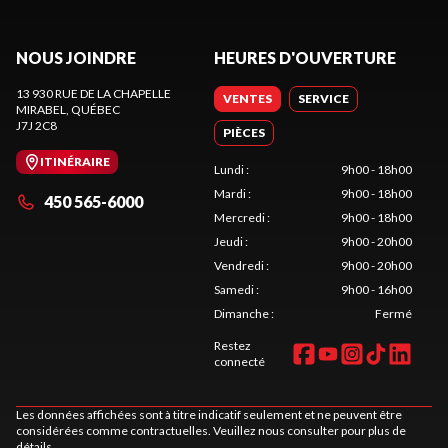
NOUS JOINDRE
HEURES D'OUVERTURE
13 930 RUE DE LA CHAPELLE
VENTES
SERVICE
MIRABEL
, QUÉBEC
J7J 2C8
PIÈCES
ITINÉRAIRE
Lundi
:
9h00 - 18h00
Mardi
:
9h00 - 18h00
450 565-6000
Mercredi
:
9h00 - 18h00
Jeudi
:
9h00 - 20h00
Vendredi
:
9h00 - 20h00
Samedi
:
9h00 - 16h00
Dimanche
:
Fermé
Restez
connecté
Les données affichées sont à titre indicatif seulement et ne peuvent être
considérées comme contractuelles. Veuillez nous consulter pour plus de
détails.