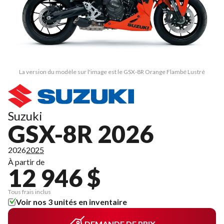
La version du modèle sur l'image est le GSX-8R Orange Flambé Lustré
Suzuki
GSX-8R 2026
2026
2025
À partir de
12 946 $
Tous frais inclus
Voir nos 3 unités en inventaire
DEMANDE DE PRIX