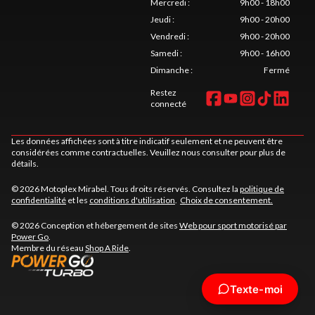
Mercredi
:
9h00 - 18h00
Jeudi
:
9h00 - 20h00
Vendredi
:
9h00 - 20h00
Samedi
:
9h00 - 16h00
Dimanche
:
Fermé
Restez
connecté
Les données affichées sont à titre indicatif seulement et ne peuvent être
considérées comme contractuelles. Veuillez nous consulter pour plus de
détails.
© 2026 Motoplex Mirabel. Tous droits réservés. Consultez la
politique de
confidentialité
et les
conditions d'utilisation
.
Choix de consentement.
© 2026 Conception et hébergement de sites
Web pour sport motorisé par
Power Go
.
Membre du réseau
Shop A Ride
.
Texte-moi