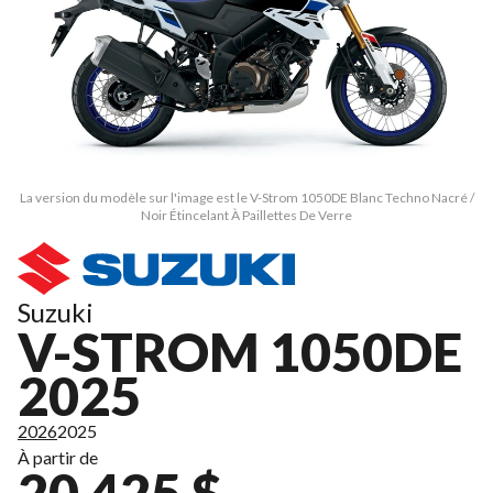
La version du modèle sur l'image est le V-Strom 1050DE Blanc Techno Nacré /
Noir Étincelant À Paillettes De Verre
Suzuki
V-STROM 1050DE
2025
2026
2025
À partir de
20 425 $