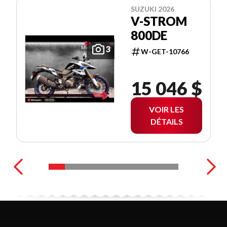
SUZUKI 2026
V-STROM
800DE
3
W-GET-10766
15 046 $
VOIR LES
DÉTAILS