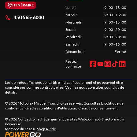
ITINÉRAIRE
Lundi
:
9h00 - 18h00
Mardi
:
9h00 - 18h00
450 565-6000
Mercredi
:
9h00 - 18h00
Jeudi
:
9h00 - 20h00
Vendredi
:
9h00 - 20h00
Samedi
:
9h00 - 16h00
Dimanche
:
Fermé
Restez
connecté
Les données affichées sont à titre indicatif seulement et ne peuvent être
considérées comme contractuelles. Veuillez nous consulter pour plus de
détails.
© 2026 Motoplex Mirabel. Tous droits réservés. Consultez la
politique de
confidentialité
et les
conditions d'utilisation
.
Choix de consentement.
© 2026 Conception et hébergement de sites
Web pour sport motorisé par
Power Go
.
Membre du réseau
Shop A Ride
.