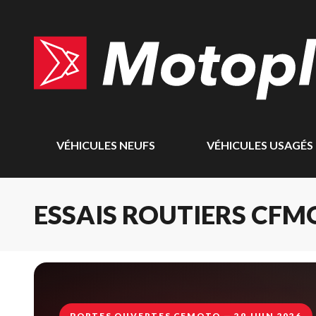
VÉHICULES NEUFS
VÉHICULES USAGÉS
ESSAIS ROUTIERS CFM
PORTES OUVERTES CFMOTO — 29 JUIN 2026