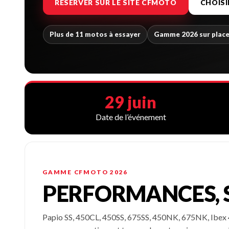
RÉSERVER SUR LE SITE CFMOTO
CHOISI
Plus de 11 motos à essayer
Gamme 2026 sur plac
29 juin
Date de l’événement
GAMME CFMOTO 2026
PERFORMANCES, S
Papio SS, 450CL, 450SS, 675SS, 450NK, 675NK, Ibex 4