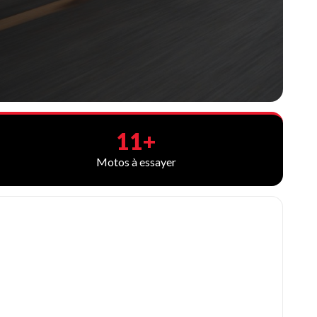
11+
Motos à essayer