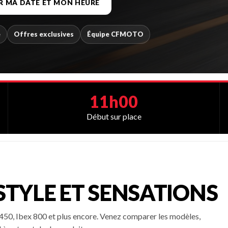
R MA DATE ET MON HEURE
e
Offres exclusives
Équipe CFMOTO
11h00
Début sur place
TYLE ET SENSATIONS
50, Ibex 800 et plus encore. Venez comparer les modèles,