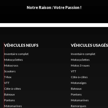
Notre Raison : Votre Passion !
VÉHICULES NEUFS
VÉHICULES USAGÉS
Inventaire complet
Inventaire complet
Motocyclettes
Motocyclettes
Motocross
Motos 3 roues
Scooters
VTT
T-Rex
Côte-à-côtes
VTT
Motoneiges
Côte-à-côtes
Bateaux
Bateaux
Pontons
Pontons
Motomarines
Motomarines
Remorques