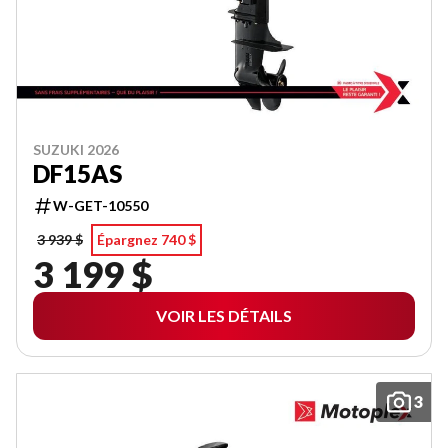
SUZUKI 2026
DF15AS
W-GET-10550
3 939 $
Épargnez 740 $
3 199 $
VOIR LES DÉTAILS
3