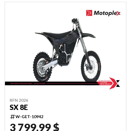
RFN 2026
SX 8E
W-GET-10942
3 799,99 $