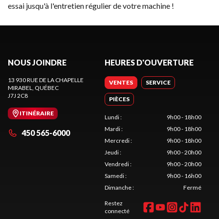
essai jusqu'à l'entretien régulier de votre machine !
NOUS JOINDRE
HEURES D'OUVERTURE
13 930 RUE DE LA CHAPELLE
VENTES
SERVICE
MIRABEL
, QUÉBEC
J7J 2C8
PIÈCES
ITINÉRAIRE
Lundi
:
9h00 - 18h00
Mardi
:
9h00 - 18h00
450 565-6000
Mercredi
:
9h00 - 18h00
Jeudi
:
9h00 - 20h00
Vendredi
:
9h00 - 20h00
Samedi
:
9h00 - 16h00
Dimanche
:
Fermé
Restez
connecté