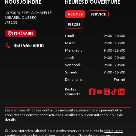
NOUS JOINDRE
HEURES D'OUVERTURE
13 930 RUE DE LA CHAPELLE
VENTES
SERVICE
MIRABEL
, QUÉBEC
J7J 2C8
PIÈCES
ITINÉRAIRE
Lundi
:
9h00 - 18h00
Mardi
:
9h00 - 18h00
450 565-6000
Mercredi
:
9h00 - 18h00
Jeudi
:
9h00 - 20h00
Vendredi
:
9h00 - 20h00
Samedi
:
9h00 - 16h00
Dimanche
:
Fermé
Restez
connecté
Les données affichées sont à titre indicatif seulement et ne peuvent être
considérées comme contractuelles. Veuillez nous consulter pour plus de
détails.
© 2026 Motoplex Mirabel. Tous droits réservés. Consultez la
politique de
confidentialité
et les
conditions d'utilisation
.
Choix de consentement.