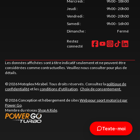
Mercredi
:
9h00 - 18h00
Jeudi
:
9h00 - 20h00
Vendredi
:
9h00 - 20h00
Samedi
:
9h00 - 16h00
Dimanche
:
Fermé
Restez
connecté
Les données affichées sont à titre indicatif seulement et ne peuvent être
considérées comme contractuelles. Veuillez nous consulter pour plus de
détails.
© 2026 Motoplex Mirabel. Tous droits réservés. Consultez la
politique de
confidentialité
et les
conditions d'utilisation
.
Choix de consentement.
© 2026 Conception et hébergement de sites
Web pour sport motorisé par
Power Go
.
Membre du réseau
Shop A Ride
.
Texte-moi