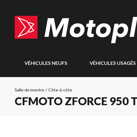
VÉHICULES NEUFS
VÉHICULES USAGÉS
Salle de montre
/
Côte-à-côte
CFMOTO ZFORCE 950 T