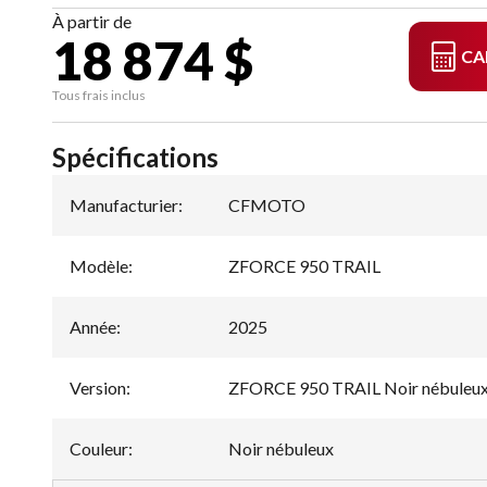
À partir de
18 874 $
CA
Tous frais inclus
Spécifications
Manufacturier
:
CFMOTO
Modèle
:
ZFORCE 950 TRAIL
Année
:
2025
Version
:
ZFORCE 950 TRAIL Noir nébuleu
Couleur
:
Noir nébuleux