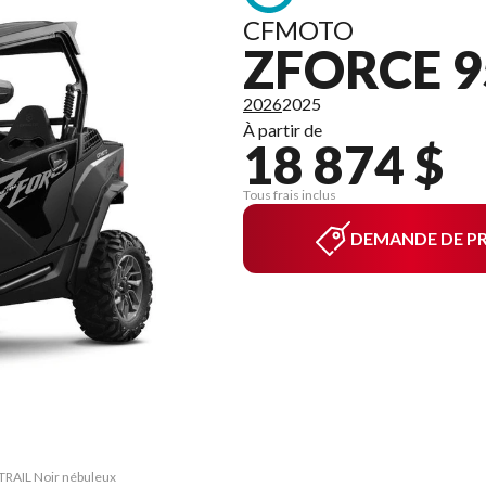
CFMOTO
ZFORCE 9
2026
2025
À partir de
18 874 $
Tous frais inclus
DEMANDE DE PR
 TRAIL Noir nébuleux