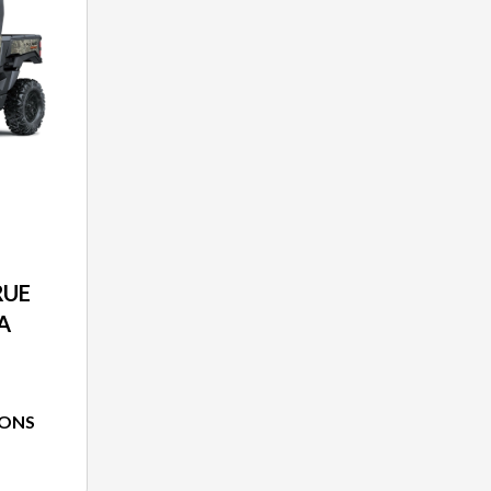
RUE
A
IONS