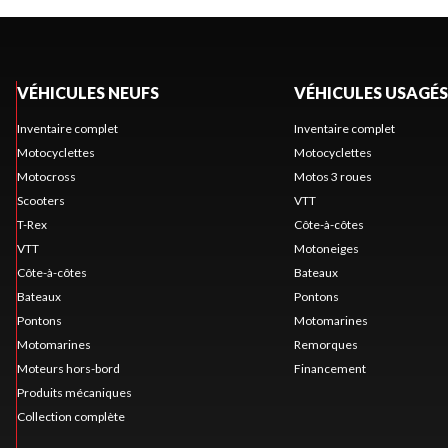
VÉHICULES NEUFS
VÉHICULES USAGÉS
Inventaire complet
Inventaire complet
Motocyclettes
Motocyclettes
Motocross
Motos 3 roues
Scooters
VTT
T-Rex
Côte-à-côtes
VTT
Motoneiges
Côte-à-côtes
Bateaux
Bateaux
Pontons
Pontons
Motomarines
Motomarines
Remorques
Moteurs hors-bord
Financement
Produits mécaniques
Collection complète