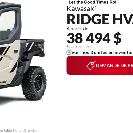
Kawasaki
RIDGE HV
À partir de
38 494 $
Tous frais inclus
Voir nos 3 unités en inventai
DEMANDE DE PR
ge Sable Blanchâtre Mat