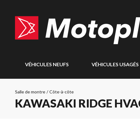
VÉHICULES NEUFS
VÉHICULES USAGÉS
Salle de montre
/
Côte-à-côte
KAWASAKI RIDGE HVA