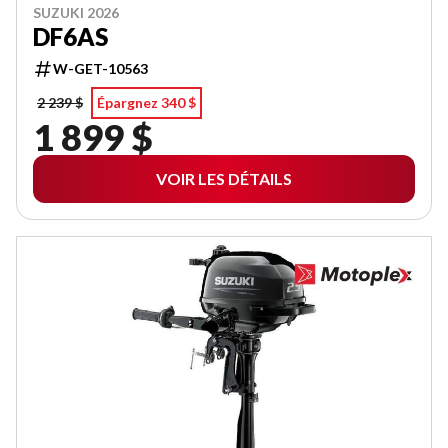
SUZUKI 2026
DF6AS
W-GET-10563
2 239 $
Épargnez 340 $
1 899 $
VOIR LES DÉTAILS