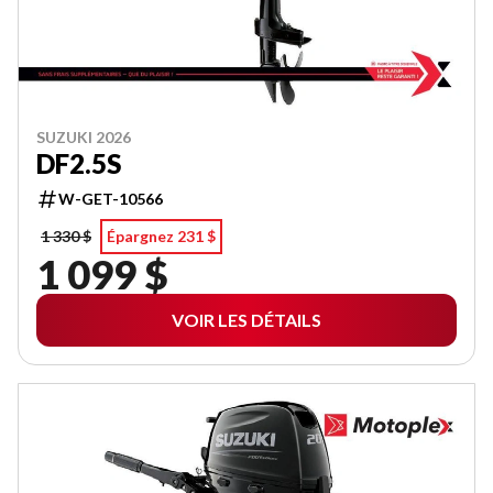
SUZUKI 2026
DF2.5S
W-GET-10566
1 330 $
Épargnez 231 $
1 099 $
VOIR LES DÉTAILS