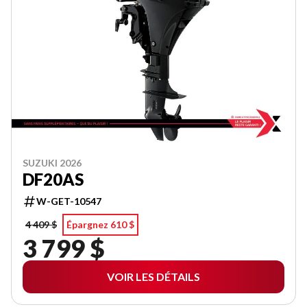
SUZUKI 2026
DF20AS
W-GET-10547
4 409 $
Épargnez 610 $
3 799 $
VOIR LES DÉTAILS