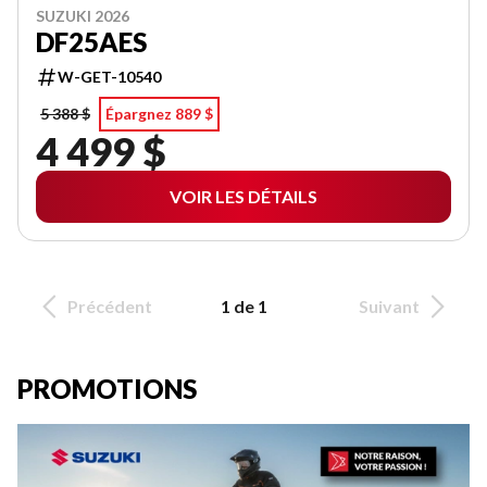
SUZUKI 2026
DF25AES
W-GET-10540
5 388 $
Épargnez 889 $
4 499 $
VOIR LES DÉTAILS
Précédent
1 de 1
Suivant
PROMOTIONS