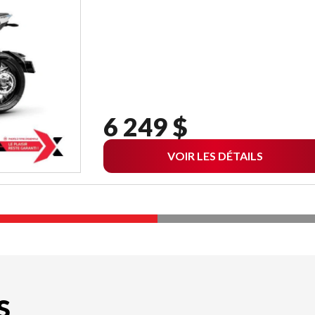
6 249 $
VOIR LES DÉTAILS
S