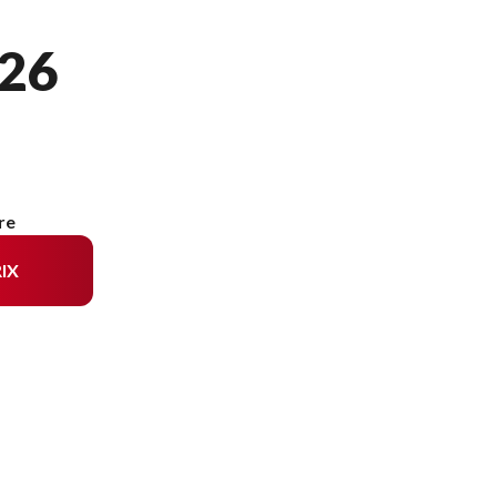
26
re
IX
 modèle sur l'image est le 300NK Bleu athènes