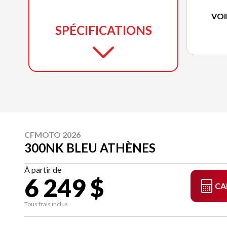
VOI
SPÉCIFICATIONS
CFMOTO 2026
300NK BLEU ATHÈNES
À partir de
6 249 $
CA
Tous frais inclus