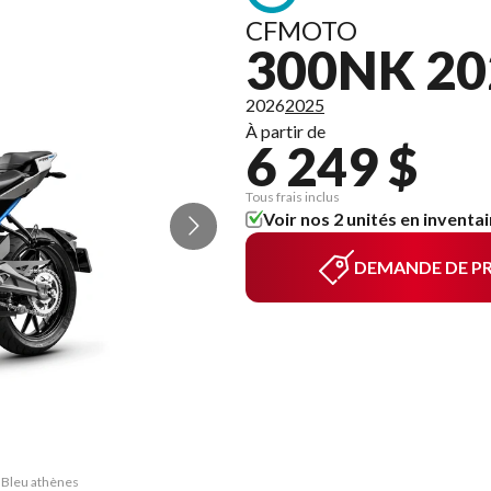
CFMOTO
300NK 20
2026
2025
À partir de
6 249 $
Tous frais inclus
Voir nos 2 unités en inventai
DEMANDE DE PR
K Bleu athènes
La version du