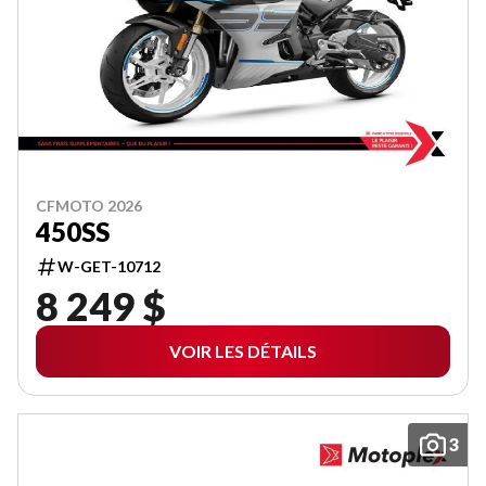
CFMOTO 2026
450SS
W-GET-10712
8 249 $
VOIR LES DÉTAILS
3