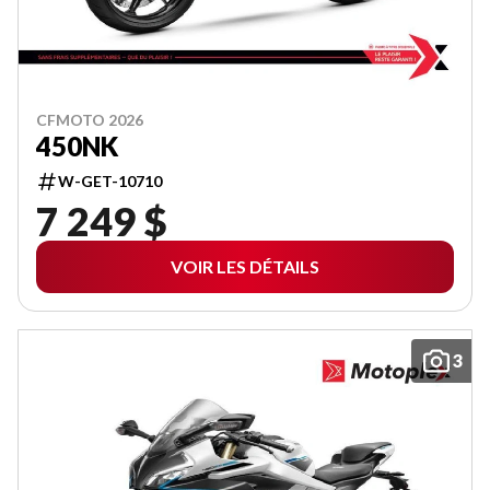
CFMOTO 2026
450NK
W-GET-10710
7 249 $
VOIR LES DÉTAILS
3