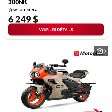
300NK
W-GET-10706
6 249 $
VOIR LES DÉTAILS
3