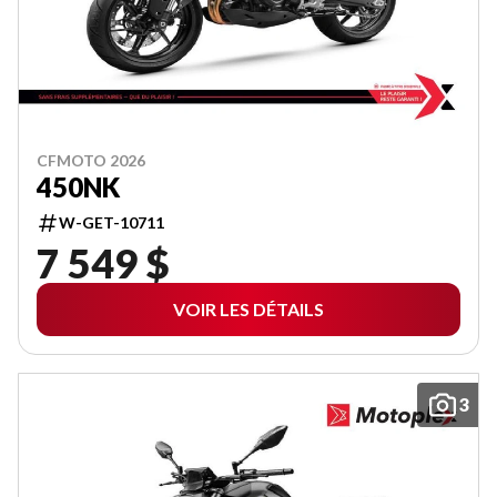
CFMOTO 2026
450NK
W-GET-10711
7 549 $
VOIR LES DÉTAILS
3