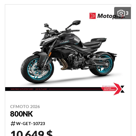
3
CFMOTO 2026
800NK
W-GET-10723
10 649 $