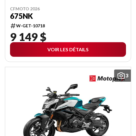
CFMOTO 2026
675NK
W-GET-10718
9 149 $
VOIR LES DÉTAILS
3