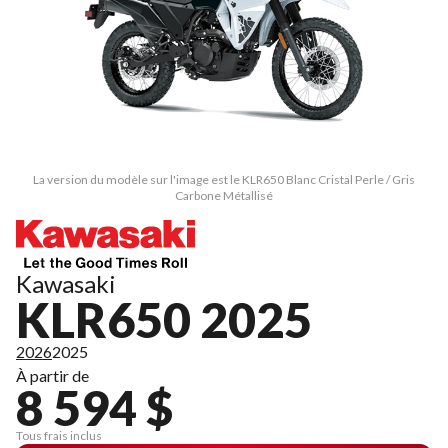
La version du modèle sur l'image est le KLR650 Blanc Cristal Perle / Gris
Carbone Métallisé
Kawasaki
KLR650 2025
2026
2025
À partir de
8 594 $
Tous frais inclus