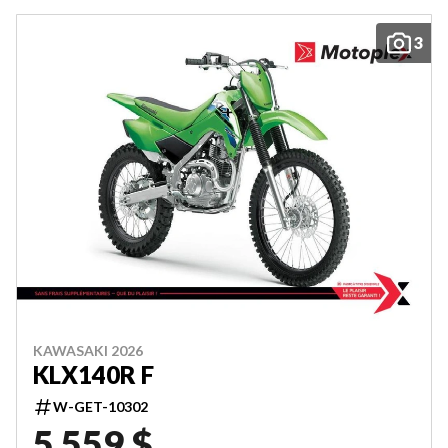
3
KAWASAKI 2026
KLX140R F
W-GET-10302
5 559 $