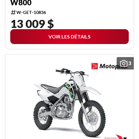
W800
W-GET-10836
13 009 $
VOIR LES DÉTAILS
3