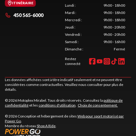
ITINÉRAIRE
Lundi
:
9h00 - 18h00
Mardi
:
9h00 - 18h00
450 565-6000
Mercredi
:
9h00 - 18h00
Jeudi
:
9h00 - 20h00
Vendredi
:
9h00 - 20h00
Samedi
:
9h00 - 16h00
Dimanche
:
Fermé
Restez
connecté
Les données affichées sont à titre indicatif seulement et ne peuvent être
considérées comme contractuelles. Veuillez nous consulter pour plus de
détails.
© 2026 Motoplex Mirabel. Tous droits réservés. Consultez la
politique de
confidentialité
et les
conditions d'utilisation
.
Choix de consentement.
© 2026 Conception et hébergement de sites
Web pour sport motorisé par
Power Go
.
Membre du réseau
Shop A Ride
.