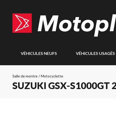
VÉHICULES NEUFS
VÉHICULES USAGÉS
Salle de montre
/
Motocyclette
SUZUKI GSX-S1000GT 