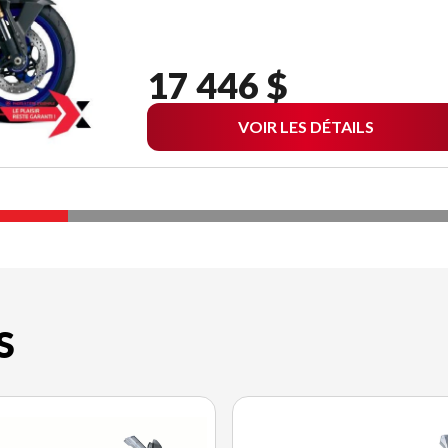
17 446 $
VOIR LES DÉTAILS
S