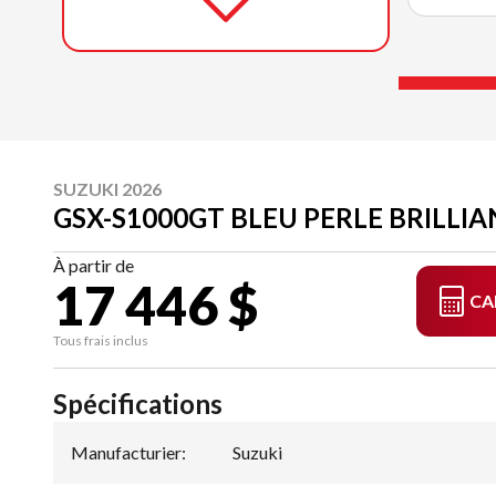
SUZUKI 2026
GSX-S1000GT BLEU PERLE BRILLI
À partir de
17 446 $
CA
Tous frais inclus
Spécifications
Manufacturier
:
Suzuki