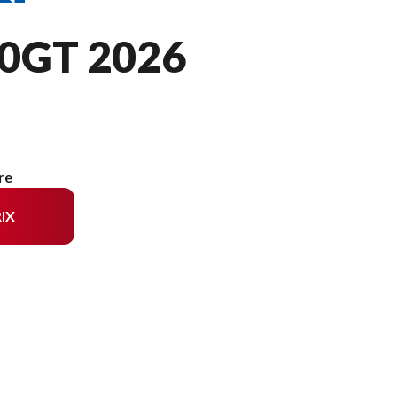
0GT 2026
re
IX