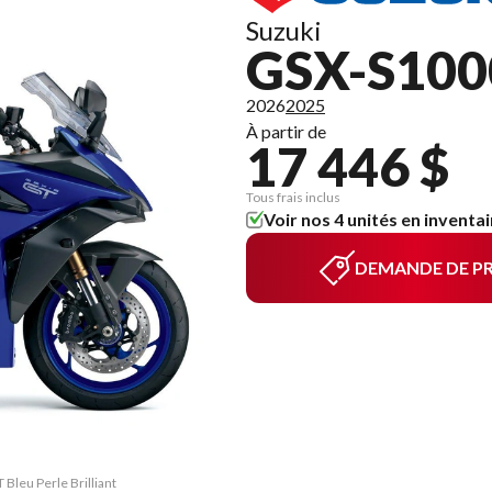
Suzuki
GSX-S100
2026
2025
À partir de
17 446 $
Tous frais inclus
Voir nos 4 unités en inventai
DEMANDE DE PR
Bleu Perle Brilliant