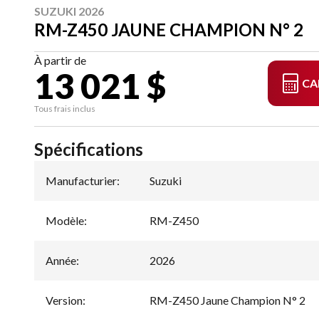
SUZUKI 2026
RM-Z450 JAUNE CHAMPION N° 2
À partir de
13 021 $
CA
Tous frais inclus
Spécifications
Manufacturier
:
Suzuki
Modèle
:
RM-Z450
Année
:
2026
Version
:
RM-Z450 Jaune Champion N° 2