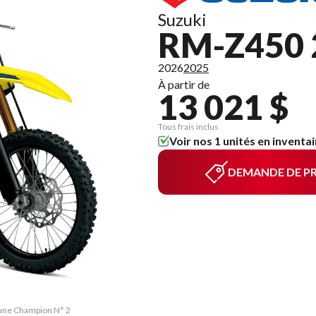
Suzuki
RM-Z450 
2026
2025
À partir de
13 021 $
Tous frais inclus
Voir nos 1 unités en inventai
DEMANDE DE PR
aune Champion N° 2