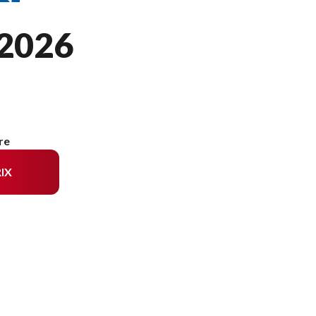
2026
re
IX